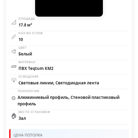
ПЛОЩАДЬ
📐
17.8 м²
КОЛ-ВО УГЛОВ
📏
10
ЦВЕТ
🎨
Белый
МАТЕРИАЛ
🧱
ПВХ Teqtum КМ2
ОСВЕЩЕНИЕ
💡
Световые линии, Светодиодная лента
ТЕХНОЛОГИИ
⚙️
Алюминиевый профиль, Стеновой пластиковый
профиль
МЕСТО УСТАНОВКИ
🏠
Зал
ЦЕНА ПОТОЛКА