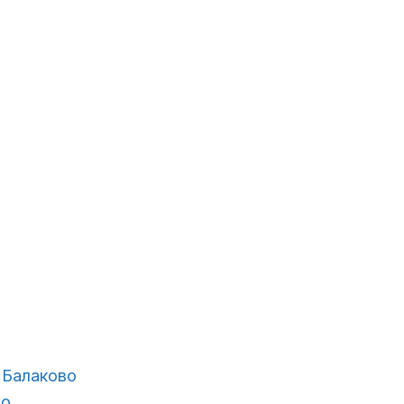
 Балаково
во